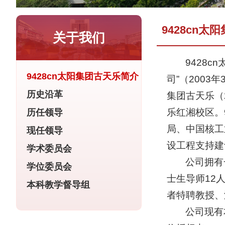
​9428cn
关于我们
9428
​9428cn太阳集团古天乐简介
司”（2003
历史沿革
集团古天乐（
乐红湘校区。
历任领导
局、中国核工
现任领导
设工程支持建
学术委员会
公司拥有
学位委员会
士生导师12
本科教学督导组
者特聘教授、
公司现有